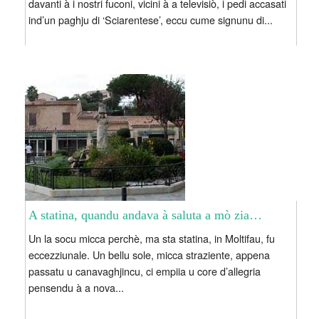
davanti à i nostri fuconi, vicini à a televisiò, i pedi accasati
ind’un paghju di ‘Sciarentese’, eccu cume signunu di...
A statina, quandu andava à saluta a mò zia…
Un la socu micca perchè, ma sta statina, in Moltifau, fu
eccezziunale. Un bellu sole, micca straziente, appena
passatu u canavaghjincu, ci empiia u core d’allegria
pensendu à a nova...