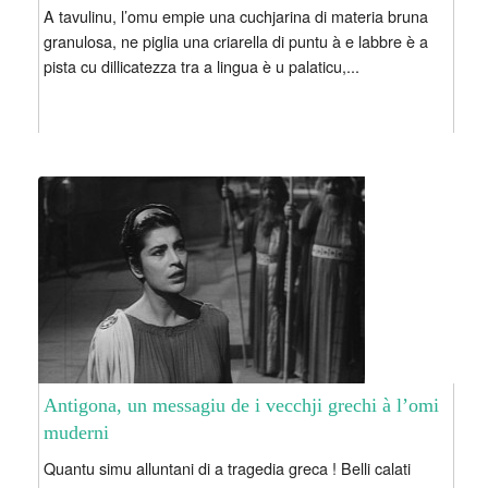
A tavulinu, l’omu empie una cuchjarina di materia bruna
granulosa, ne piglia una criarella di puntu à e labbre è a
pista cu dillicatezza tra a lingua è u palaticu,...
Antigona, un messagiu de i vecchji grechi à l’omi
muderni
Quantu simu alluntani di a tragedia greca ! Belli calati