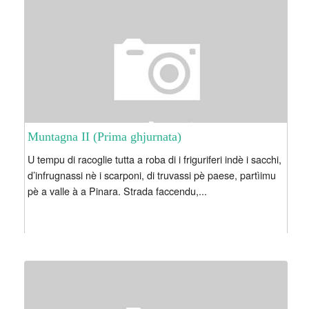
Muntagna II (Prima ghjurnata)
U tempu di racoglie tutta a roba di i friguriferi indè i sacchi,
d’infrugnassi nè i scarponi, di truvassi pè paese, partìimu
pè a valle à a Pinara. Strada faccendu,...