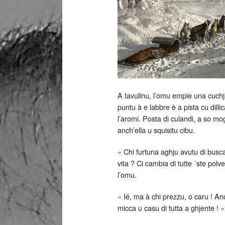
A tavulinu, l’omu empie una cuchja
puntu à e labbre è a pista cu dilli
l’aromi. Posta di culandi, a so mo
anch’ella u squisitu cibu.
« Chi furtuna aghju avutu di busc
vita ? Ci cambia di tutte ´ste polv
l’omu.
« Ié, ma à chi prezzu, o caru ! An
micca u casu di tutta a ghjente ! »