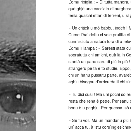
L’omu ripiglia : « Di tutta manera
què ghjè una cacciata di burghesa 
tenia qualchi ettari di terreni, u 
« Un criticà u mò babbu, indeh ! M
Cume t’hai dettu ci vole prufitta d
cunnisciutu a natura fora di a telev
L’omu li lampa : « Saresti stata cu
sopratuttu chi amichi, quà là in Co
stantà un pane caru di più in più ! 
strangeru pè fà e tò studie. Eppò, d
chi un hanu pussutu parte, avare
aghju bisognu d’arricurdatti chi sim
« Tu dici cusì ! Ma uni pochi sò res
resta che rena è petre. Pensanu ch
bonu è u peghju. Per quessa, sò d
« Se tu voli. Ma un mandanu più i z
un’ acca tu, à ‘stu cors’ingles’ch