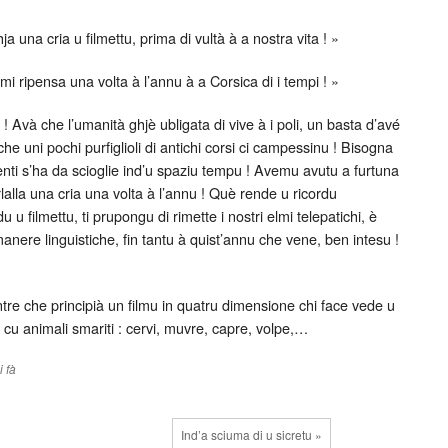
hja una cria u filmettu, prima di vultà à a nostra vita ! »
mmi ripensa una volta à l’annu à a Corsica di i tempi ! »
 Avà che l’umanità ghjè ubligata di vive à i poli, un basta d’avé
he uni pochi purfiglioli di antichi corsi ci campessinu ! Bisogna
menti s’ha da scioglie ind’u spaziu tempu ! Avemu avutu a furtuna
arlalla una cria una volta à l’annu ! Què rende u ricordu
u filmettu, ti prupongu di rimette i nostri elmi telepatichi, è
nere linguistiche, fin tantu à quist’annu che vene, ben intesu !
tre che principià un filmu in quatru dimensione chi face vede u
cu animali smariti : cervi, muvre, capre, volpe,…
 fà
Ind’a sciuma di u sicretu »