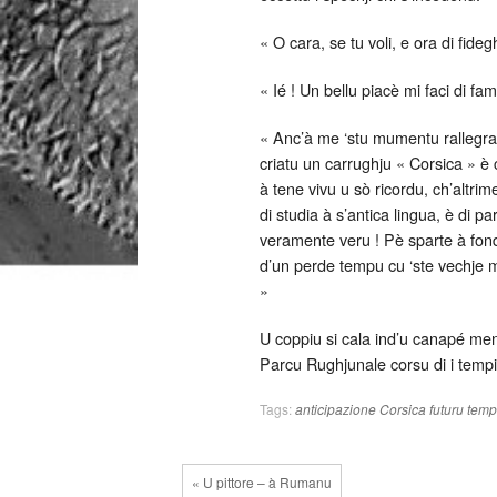
« O cara, se tu voli, e ora di fideg
« Ié ! Un bellu piacè mi faci di fa
« Anc’à me ‘stu mumentu rallegra !
criatu un carrughju « Corsica » è c
à tene vivu u sò ricordu, ch’altri
di studia à s’antica lingua, è di p
veramente veru ! Pè sparte à fondu 
d’un perde tempu cu ‘ste vechje ma
»
U coppiu si cala ind’u canapé men
Parcu Rughjunale corsu di i tempi 
Tags:
anticipazione
Corsica
futuru
tempi
« U pittore – à Rumanu