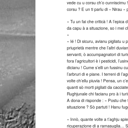
vede cu u corsu ch’o cunniscimu !
corsu ? E un ti parlu di « Nirau 
« Tu un fai che criticà ! A l’epica
da capu à a situazione, so i mei c
»
« Ié ! Di sicuru, avianu pigliatu u p
priuprietà mentre che l’altri duvian
servanti, ò accumpagnatori di turi
fora l’agricultori è i pesticidi, l’u
dicianu ! Cume s’elli un fussinu cu
l’arbruri di e piane. I terreni di l’
volte ch’ellu piuvia ! Pensa, un c
quanti sò morti pigliati da cacciat
Rughjunale chi facianu pro à i turis
A dona di risponde : « Postu che tu
situazione ? Sò partuti ! Hanu fug
« Innò, quante volte a t’aghju spi
ricuperazione di a ramasuglia… Si