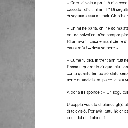
« Cara, ci vole à prufittà di e cose
passatu ´st´ultimi anni ? Di segui
di seguita assai animali. Chi s’h
« Un mi ne parlà, chi ne sò malata
natura salvatica m’he sempre piacc
Riturnava in casa e mani piene 
catastrofa ! – dicia sempre.»
« Cume tu dici, in trent’anni tutt’
Passatu quaranta cinque, eiu, for
contu quantu tempu sò statu senz
sorte quand’ella mi piace, è ‘sta v
A dona li risponde : « Un sogu cum
U coppiu vestutu di biancu ghjè at
di televisiò. Per avà, tuttu hè ch
posti dui elmi bianchi.