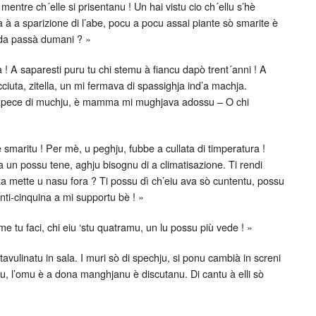
 mentre ch´elle si prisentanu ! Un hai vistu cio ch´ellu s’hè
ta à a sparizione di l’abe, pocu a pocu assai piante sò smarite è
a da passà dumani ? »
 ! A saparesti puru tu chi stemu à fiancu dapò trent´anni ! A
iuta, zitella, un mi fermava di spassighja ind’a machja.
di pece di muchju, è mamma mi mughjava adossu – O chi
hè smaritu ! Per mè, u peghju, fubbe a cullata di timperatura !
a un possu tene, aghju bisognu di a climatisazione. Ti rendi
a mette u nasu fora ? Ti possu dì ch’eiu ava sò cuntentu, possu
inti-cinquina a mi supportu bè ! »
e tu faci, chi eiu ‘stu quatramu, un lu possu più vede ! »
tavulinatu in sala. I muri sò di spechju, si ponu cambià in screni
ietu, l’omu è a dona manghjanu è discutanu. Di cantu à elli sò