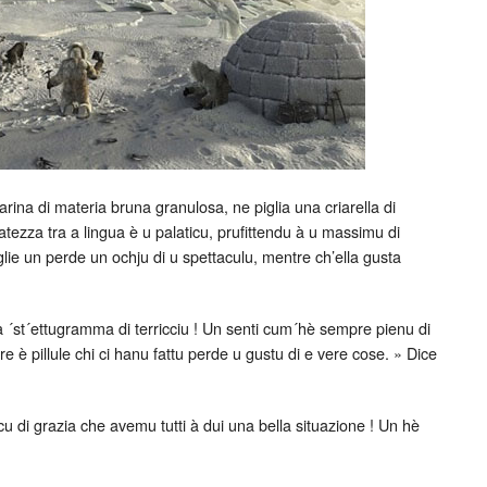
rina di materia bruna granulosa, ne piglia una criarella di
catezza tra a lingua è u palaticu, prufittendu à u massimu di
glie un perde un ochju di u spettaculu, mentre ch’ella gusta
a ´st´ettugramma di terricciu ! Un senti cum´hè sempre pienu di
ere è pillule chi ci hanu fattu perde u gustu di e vere cose. » Dice
cu di grazia che avemu tutti à dui una bella situazione ! Un hè