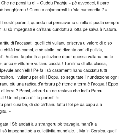
 Che ne pensi tu di « Guddu Paghju » pè avvedeci, ti pare
» pè bonghjornu ! Cumu a chjamaresti tu ‘sta cummedia ? »
 di i nostri parenti, quandu noi pensavamu ch’ellu si pudia sempre
hi si sò impegnati è ch’hanu cundottu à lotta pè salva à Natura.
artitu di l’accasati, quelli chi vulianu priserva u valore di e so
u chità i sò campi, e sò stalle, pè diventa omi di pulizia,
sti. Vulianu fà piantà a polluzione è per quessa vulianu mette
sine, ancu e vitture e vulianu caccià ! Turisimu di alta classa,
lpevule anch’elli ! Pè fa i sò casamenti hanu cacciatu tutti
agricultori, i vulianu per elli ! Dopu, so seguitate l’inundazione ogni
’eranu più una radica d’arbruru pè ritene a terra è l’acqua ! Eppo
e di terra ? Pensi, arbruri un ne restava che ind’u Parcu
ti ! Un mi parla di i to parenti !»
 parli cusì bè, dì ciò ch’hanu fattu i toi pè da capu à a
gitu. »
egata ! Sò andati à u strangeru pè travaglia ‘nant’à a
 sò impegnati pè a cullettività mundiale… Ma in Corsica, quelli