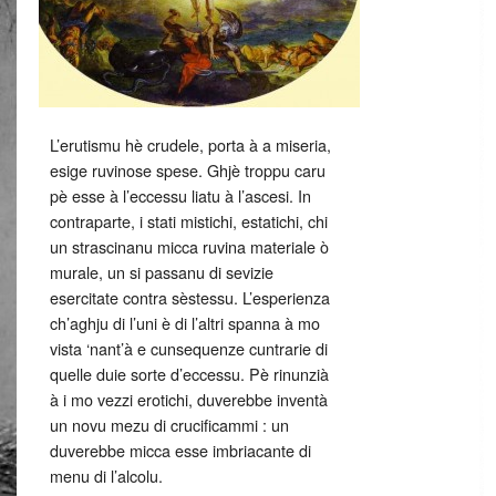
L’erutismu hè crudele, porta à a miseria,
esige ruvinose spese. Ghjè troppu caru
pè esse à l’eccessu liatu à l’ascesi. In
contraparte, i stati mistichi, estatichi, chi
un strascinanu micca ruvina materiale ò
murale, un si passanu di sevizie
esercitate contra sèstessu. L’esperienza
ch’aghju di l’uni è di l’altri spanna à mo
vista ‘nant’à e cunsequenze cuntrarie di
quelle duie sorte d’eccessu. Pè rinunzià
à i mo vezzi erotichi, duverebbe inventà
un novu mezu di crucificammi : un
duverebbe micca esse imbriacante di
menu di l’alcolu.