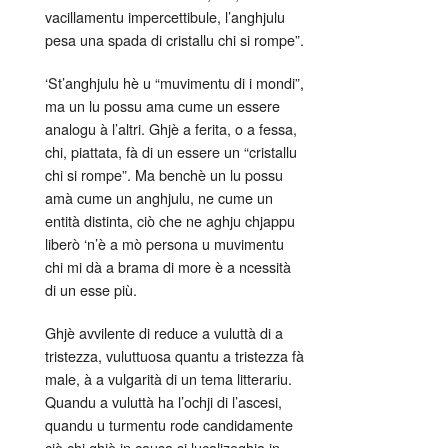
vacillamentu impercettibule, l’anghjulu
pesa una spada di cristallu chi si rompe”.
‘St’anghjulu hè u “muvimentu di i mondi”,
ma un lu possu ama cume un essere
analogu à l’altri. Ghjè a ferita, o a fessa,
chi, piattata, fà di un essere un “cristallu
chi si rompe”. Ma benchè un lu possu
amà cume un anghjulu, ne cume un
entità distinta, ciò che ne aghju chjappu
liberò ‘n’è a mò persona u muvimentu
chi mi dà a brama di more è a ncessità
di un esse più.
Ghjè avvilente di reduce a vuluttà di a
tristezza, vuluttuosa quantu a tristezza fà
male, à a vulgarità di un tema litterariu.
Quandu a vuluttà ha l’ochji di l’ascesi,
quandu u turmentu rode candidamente
ciò chi ghjè in causa si lucalizeghja in