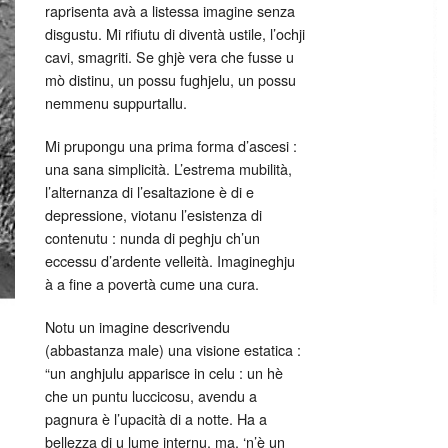
raprisenta avà a listessa imagine senza
disgustu. Mi rifiutu di diventà ustile, l’ochji
cavi, smagriti. Se ghjè vera che fusse u
mò distinu, un possu fughjelu, un possu
nemmenu suppurtallu.
Mi prupongu una prima forma d’ascesi :
una sana simplicità. L’estrema mubilità,
l’alternanza di l’esaltazione è di e
depressione, viotanu l’esistenza di
contenutu : nunda di peghju ch’un
eccessu d’ardente velleità. Imagineghju
à a fine a povertà cume una cura.
Notu un imagine descrivendu
(abbastanza male) una visione estatica :
“un anghjulu apparisce in celu : un hè
che un puntu luccicosu, avendu a
pagnura è l’upacità di a notte. Ha a
bellezza di u lume internu, ma, ‘n’è un