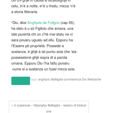
celu, in’è a notte, in’è u fredu, micca ‘n’è
a storia litteraria.
“Diu, dice
Anghjula da Foligno
(cap 55),
ha datu à u sò Figliolu che amava, una
tale puvertà chi un c’hè mai statu ne ci
sara povaru ugualu ad ellu. Eppuru ha
l’Essere pè pruprietà. Possede a
sustanza, è ghjè à tal puntu soia che ‘sta
pussessione ghjè sopra di a parola
umana. Eppuru Diu l’ha fattu povaru
cume si a sustanza un fussi micca soia.
Tags:
anghjulu
Battaglia
cunniscenza
Diu
Nietzsche
(altro…)
« U culpevule – Ghjorghju Battaglia – lessicu di traduzi
one