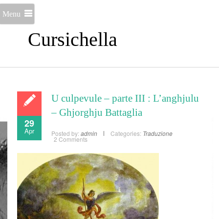
Menu
Cursichella
U culpevule – parte III : L’anghjulu
– Ghjorghju Battaglia
29
Apr
Posted by:
admin
Categories:
Traduzione
2 Comments