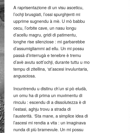
A raprisentazione di un visu asceticu,
l’ochji brusgiati, l’ossi spurghjenti mi
upprime sugnendu à mè. U mò babbu
cecu, l’orbite cave, un nasu longu
d’acellu magru, gridi di patimentu,
longhe rise silenziose : mi garbarebbe
d’assumigliammi ad ellu. Un mi possu
passà d’interrugà e tenebre è tremu
d’avè avutu sott’ochji, durante tuttu u mo
tempu di zitellina, ‘st’ascesi invuluntaria,
angusciosa.
Incuntrendu u distinu ch’un si pò eludà,
un omu ha di prima un muvimentu di
rinculu : escendu di a dissolutezza è di
l’estasi, aghju trovu a strada di
l’austerità. ‘Sta mane, a simplice idea di
l’ascesi mi rendia a vita : un imaginava
nunda di più bramevule. Un mi possu