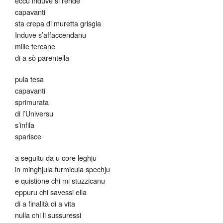
eccu induve si rende
capavanti
sta crepa di muretta grisgia
Induve s’affaccendanu
mille tercane
di a sò parentella
pula tesa
capavanti
sprimurata
di l’Universu
s’infila
sparisce
a seguitu da u core leghju
in minghjula furmicula spechju
e quistione chi mi stuzzicanu
eppuru chi savessi ella
di a finalità di a vita
nulla chi li sussuressi