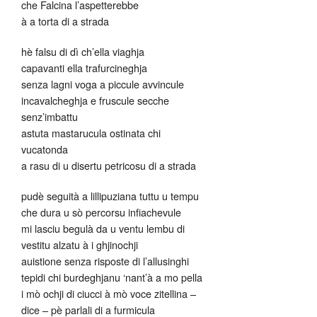
che Falcina l’aspetterebbe
à a torta di a strada
hè falsu di dì ch’ella viaghja
capavanti ella trafurcineghja
senza lagni voga a piccule avvincule
incavalcheghja e fruscule secche
senz’imbattu
astuta mastarucula ostinata chi
vucatonda
a rasu di u disertu petricosu di a strada
pudè seguità a lillipuziana tuttu u tempu
che dura u sò percorsu infiachevule
mi lasciu begulà da u ventu lembu di
vestitu alzatu à i ghjinochji
auistione senza risposte di l’allusinghi
tepidi chi burdeghjanu ‘nant’à a mo pella
i mò ochji di ciucci à mò voce zitellina –
dice – pè parlali di a furmicula