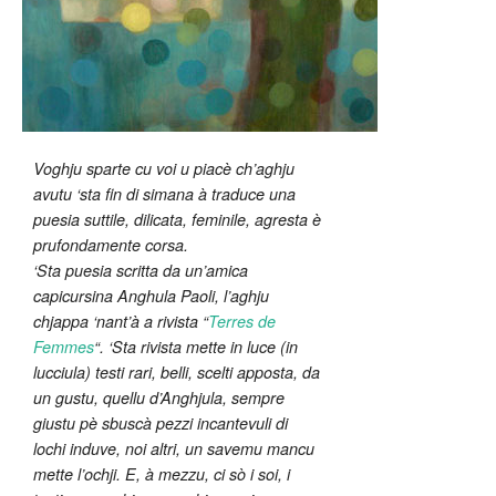
Voghju sparte cu voi u piacè ch’aghju
avutu ‘sta fin di simana à traduce una
puesia suttile, dilicata, feminile, agresta è
prufondamente corsa.
‘Sta puesia scritta da un’amica
capicursina Anghula Paoli, l’aghju
chjappa ‘nant’à a rivista “
Terres de
Femmes
“. ‘Sta rivista mette in luce (in
lucciula) testi rari, belli, scelti apposta, da
un gustu, quellu d’Anghjula, sempre
giustu pè sbuscà pezzi incantevuli di
lochi induve, noi altri, un savemu mancu
mette l’ochji. E, à mezzu, ci sò i soi, i