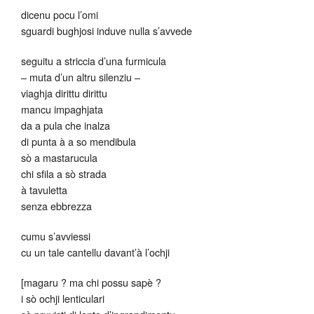
dicenu pocu l’omi
sguardi bughjosi induve nulla s’avvede
seguitu a striccia d’una furmicula
– muta d’un altru silenziu –
viaghja dirittu dirittu
mancu impaghjata
da a pula che inalza
di punta à a so mendibula
sò a mastarucula
chi sfila a sò strada
à tavuletta
senza ebbrezza
cumu s’avviessi
cu un tale cantellu davant’à l’ochji
[magaru ? ma chi possu sapè ?
i sò ochji lenticulari