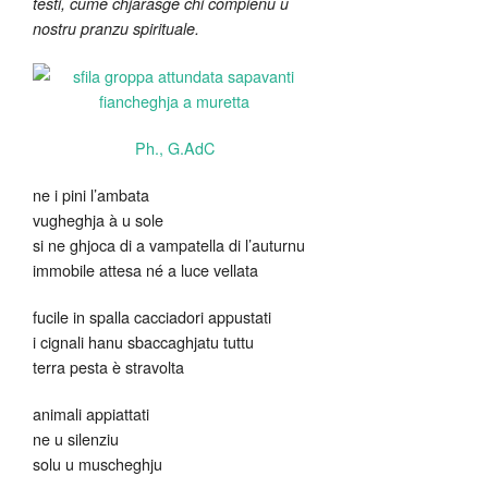
testi, cume chjarasge chi compienu u
nostru pranzu spirituale.
Ph., G.AdC
ne i pini l’ambata
vugheghja à u sole
si ne ghjoca di a vampatella di l’auturnu
immobile attesa né a luce vellata
fucile in spalla cacciadori appustati
i cignali hanu sbaccaghjatu tuttu
terra pesta è stravolta
animali appiattati
ne u silenziu
solu u muscheghju