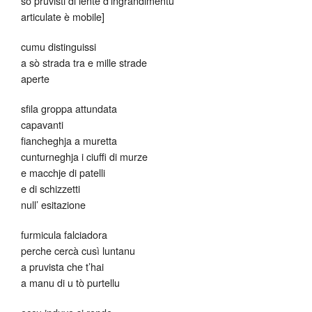
sò pruvisti di lente d’ingrandimentu
articulate è mobile]
cumu distinguissi
a sò strada tra e mille strade
aperte
sfila groppa attundata
capavanti
fiancheghja a muretta
cunturneghja i ciuffi di murze
e macchje di patelli
e di schizzetti
null’ esitazione
furmicula falciadora
perche cercà cusì luntanu
a pruvista che t’hai
a manu di u tò purtellu