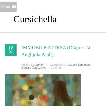
Menu
Cursichella
12
IMMOBILE ATTESA (D’apress’à
Ott
Anghjula Paoli)
Posted by:
admin
Categories:
Canzone
Capicorsu
Corsica
Traduzione
1 Comment