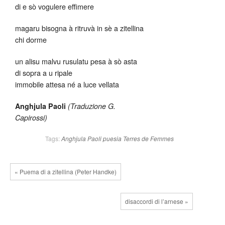
di e sò vogulere effimere
magaru bisogna à ritruvà in sè a zitellina
chi dorme
un alisu malvu rusulatu pesa à sò asta
di sopra a u ripale
immobile attesa né a luce vellata
Anghjula Paoli
(Traduzione G.
Capirossi)
Tags:
Anghjula Paoli
puesia
Terres de Femmes
« Puema di a zitellina (Peter Handke)
disaccordi di l’arnese »