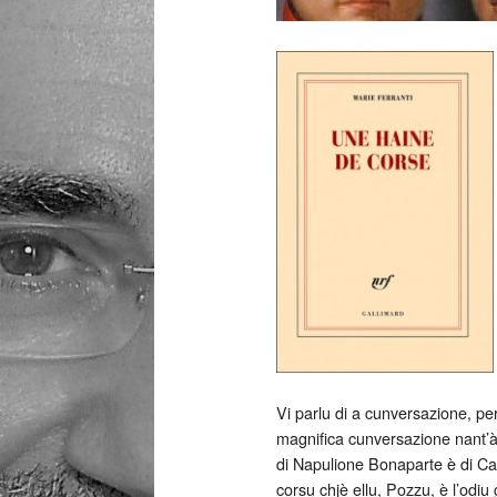
Vi parlu di a cunversazione, per
magnifica cunversazione nant’à a
di Napulione Bonaparte è di Carl
corsu chjè ellu, Pozzu, è l’odi