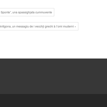
ie Sponte”, una spassighjata cummuvente
Antigona, un messagiu de i vecchji grechi à l’omi muderni »