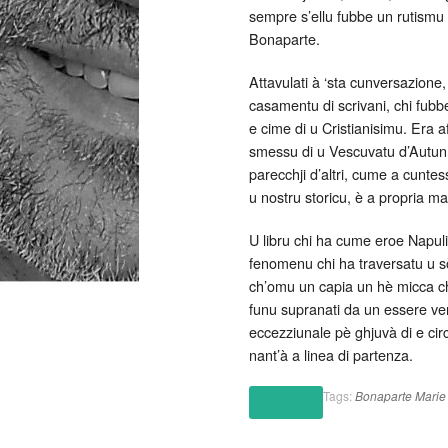
sempre s’ellu fubbe un rutismu p
Bonaparte.
Attavulati à ‘sta cunversazion
casamentu di scrivani, chi fubbe
e cime di u Cristianisimu. Era a
smessu di u Vescuvatu d’Autun, 
parecchji d’altri, cume a cuntess
u nostru storicu, è a propria m
U libru chi ha cume eroe Napuli
fenomenu chi ha traversatu u sò
ch’omu un capia un hè micca ch’e
funu supranati da un essere ve
eccezziunale pè ghjuvà di e circ
nant’à a linea di partenza.
Tags:
Bonaparte
Marie 
(altro…)