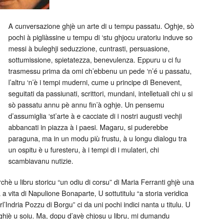
A cunversazione ghjè un arte di u tempu passatu. Oghje, sò
pochi à pigliàssine u tempu di ‘stu ghjocu uratoriu induve so
messi à buleghji seduzzione, cuntrasti, persuasione,
sottumissione, spietatezza, benevulenza. Eppuru u ci fu
trasmessu prima da omi ch’ebbenu un pede ‘n’é u passatu,
l’altru ‘n’è i tempi muderni, cume u principe di Benevent,
seguitati da passiunati, scrittori, mundani, intelletuali chi u si
sò passatu annu pè annu fin’à oghje. Un pensemu
d’assumiglia ‘st’arte à e cacciate di i nostri augusti vechji
abbancati in piazza à i paesi. Magaru, si puderebbe
paraguna, ma in un modu più frustu, à u longu dialogu tra
un ospitu è u furesteru, à i tempi di i mulateri, chi
scambiavanu nutizie.
chè u libru storicu “un odiu di corsu” di Maria Ferranti ghjè una
 vita di Napulione Bonaparte, U sottutitulu “a storia veridica
’Indria Pozzu di Borgu” ci da uni pochi indici nanta u titulu. U
u ghjè u soiu. Ma, dopu d’avè chjosu u libru, mi dumandu