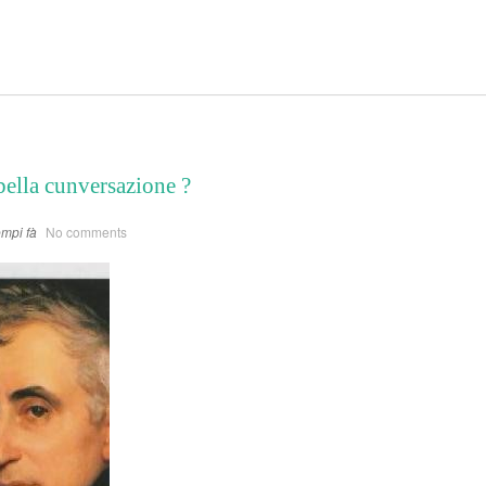
bella cunversazione ?
mpi fà
No comments