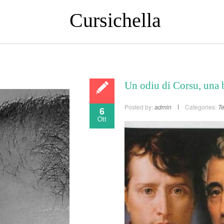
Cursichella
Un odiu di Corsu, una 
Posted by:
admin
Categories:
Te
6
Ott