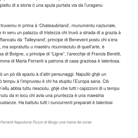
iattu di a storia ò una spula purtata via da l’uraganu
e, truvemu in prima à ‘Chateaubriand’, munumentu naziunale,
 in veru un palazzu di tristezza chi truvò a strada di a grazia à
ffiancatu da ‘Talleyrand’, principe di Benevent postu chi s’era
ma sopratuttu u maestru ricunnisciutu di quell’arte, è
a di Boigne, u principe di “Ligne”, l’arecchje di Francis Beretti,
amma di Maria Ferranti a patrona di casa graziosa è talentosa.
ò un pò dà spaziu à d’altri persunaggi. Napuliò ghjè un
 tempu à l’impruvisu è chi ha stupitu l’Europa sana. Ciò
llu abbia tuttu riesciutu, ghjè che tutti i capizzoni di u tempu
nutu da in locu chi avia una pruntezza è una maestria
ustanze. Ha battutu tutti i cuncurrenti preparati è talentosi
Ferranti
Napulione
Pozzo di Borgo
une haine de corse