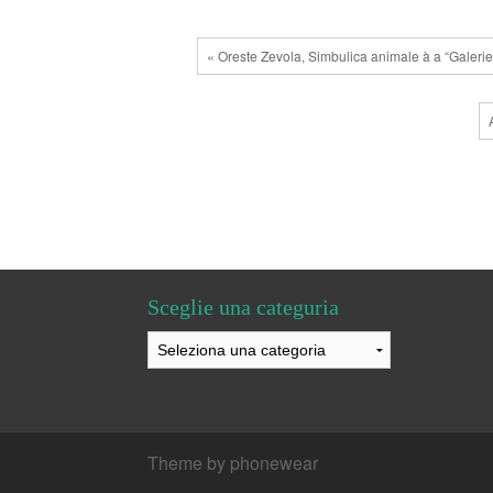
« Oreste Zevola, Simbulica animale à a “Galer
Sceglie una categuria
Sceglie
una
categuria
Theme by phonewear