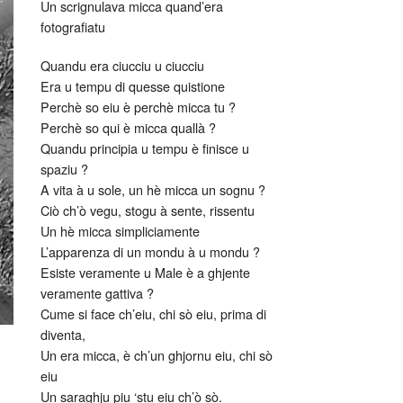
Un scrignulava micca quand’era
fotografiatu
Quandu era ciucciu u ciucciu
Era u tempu di quesse quistione
Perchè so eiu è perchè micca tu ?
Perchè so qui è micca quallà ?
Quandu principia u tempu è finisce u
spaziu ?
A vita à u sole, un hè micca un sognu ?
Ciò ch’ò vegu, stogu à sente, rissentu
Un hè micca simpliciamente
L’apparenza di un mondu à u mondu ?
Esiste veramente u Male è a ghjente
veramente gattiva ?
Cume si face ch’eiu, chi sò eiu, prima di
diventa,
Un era micca, è ch’un ghjornu eiu, chi sò
eiu
Un saraghju piu ‘stu eiu ch’ò sò.