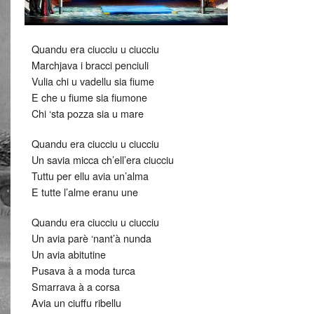
Quandu era ciucciu u ciucciu
Marchjava i bracci penciuli
Vulia chi u vadellu sia fiume
E che u fiume sia fiumone
Chi ‘sta pozza sia u mare
Quandu era ciucciu u ciucciu
Un savia micca ch’ell’era ciucciu
Tuttu per ellu avia un’alma
E tutte l’alme eranu une
Quandu era ciucciu u ciucciu
Un avia parè ‘nant’à nunda
Un avia abitutine
Pusava à a moda turca
Smarrava à a corsa
Avia un ciuffu ribellu