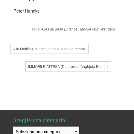
Peter Handke
Tags:
Ailes du désir
Enfance
Handke
Wim Wenders
« In Moltifau, di notte, à mezu à una giratona.
IMMOBILE ATTESA (D’apress’à Anghjula Paoli) »
Sceglie una categuria
Sceglie