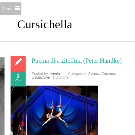
Menu
Cursichella
Puema di a zitellina (Peter Handke)
Posted by:
admin
Categories:
Avvene
Canzone
2
Traduzione
1 Comment
Ott