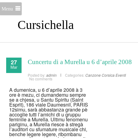
Menu
Cursichella
27
Cuncertu di a Murella u 6 d’aprile 2008
Mar
Posted by:
admin
Categories:
Canzone
Corsica
Eventi
No comments
A dumenica, u 6 d’aprile 2008 à 3
ore è mezu, ci dumandemu sempre
se a chjesa, u Santu Spiritu (Saint
Esprit), 186 viale Daumesnil, PARIS
12simu, sarà abbastanza grande pè
accoglie tutti l’amichi di u gruppu
feminile a Murella. Ultimu fenomenu
pariginu, a Murella riesce à stregà
l’auditori cu sfumature musicale chi,
benche legere legere, ribombanu