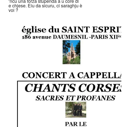
‘ncu una forza stupenda à u core di
e chjese. Eiu da sicuru, ci saraghju è
voi ?