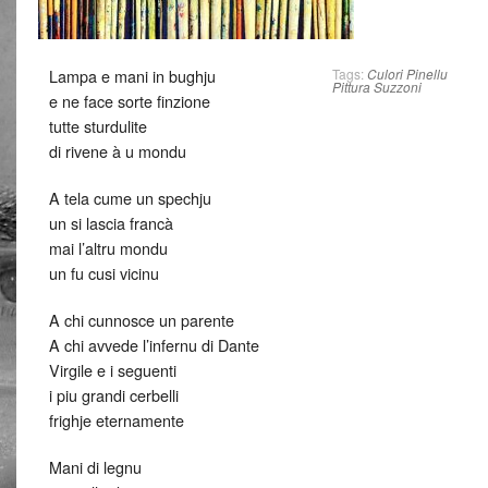
Lampa e mani in bughju
Tags:
Culori
Pinellu
Pittura
Suzzoni
e ne face sorte finzione
tutte sturdulite
di rivene à u mondu
A tela cume un spechju
un si lascia francà
mai l’altru mondu
un fu cusi vicinu
A chi cunnosce un parente
A chi avvede l’infernu di Dante
Virgile e i seguenti
i piu grandi cerbelli
frighje eternamente
Mani di legnu