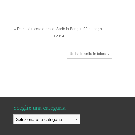
« Poletti è u core d’omi di Sartè in Parigi u 29 di maghj
u 2014
Un bellu saltu in futuru »
Sceglie una categuria
Sceglie
una
categuria