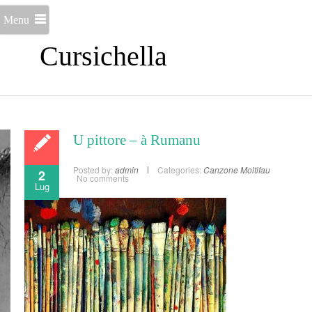
Menu
Cursichella
U pittore – à Rumanu
Posted by:
admin
Categories:
Canzone
Moltifau
2
No comments
Lug