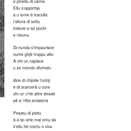
e pinellu di carne
Ellu s’appichja
à u lume è tracolla
l’altura di sottu
induve ci so pochi
e nisunu
Di nunda s’impaurisce
cume ghjè troppu altu
A chi un capisce
u so mondu sfumatu
dice di chjode l’ochji
e di scarcerà u core
chi un c’hè altre strade
pè a ‘ritta andatura
Pesatu di pettu
à a so arte mai omu sà
s’ellu hè mortu o vivu