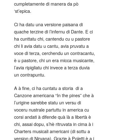
cumpletamente di manera da pò
‘st’epica.
Ci ha datu una versione paisana di
quache terzine di l’infernu di Dante. E ci
ha cunttatu chi, cantendu cu u pastore
chi li avia datu u cantu, avia pruvatu a
voce di terza, cerchendu un contracantu,
è u pastore, chi un era micca musicante,
l’avia ripigliatu chi invece a terza duvia
un contrapuntu.
A à fine, ci ha cuntatu a storia di a
Canzone americana “In the pines” che à
l’urigine sarebbe statu un versu di
voceru nustrale partuttu in america cu
corsi andati à difende quà là a libertà è
chi, assai dopu, s’hè ritruvata in cima à i
Charters musicali americani (di sottu a
version di Nirvana). Grazie à Poletti è a i