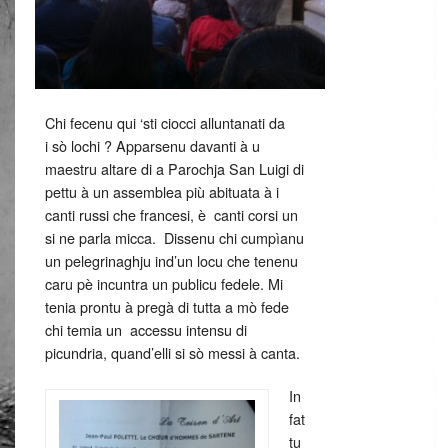
Chi fecenu qui ‘sti ciocci alluntanati da
i sò lochi ? Apparsenu davanti à u
maestru altare di a Parochja San Luigi di
pettu à un assemblea più abituata à i
canti russi che francesi, è canti corsi un
si ne parla micca. Dissenu chi cumpìanu
un pelegrinaghju ind’un locu che tenenu
caru pè incuntra un publicu fedele. Mi
tenia prontu à pregà di tutta a mò fede
chi temia un accessu intensu di
picundria, quand’elli si sò messi à canta.
In
fat
tu