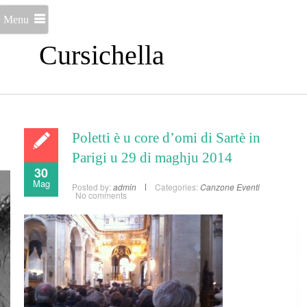
Menu
Cursichella
Poletti è u core d’omi di Sartè in
Parigi u 29 di maghju 2014
30
Mag
Posted by:
admin
Categories:
Canzone
Eventi
No comments