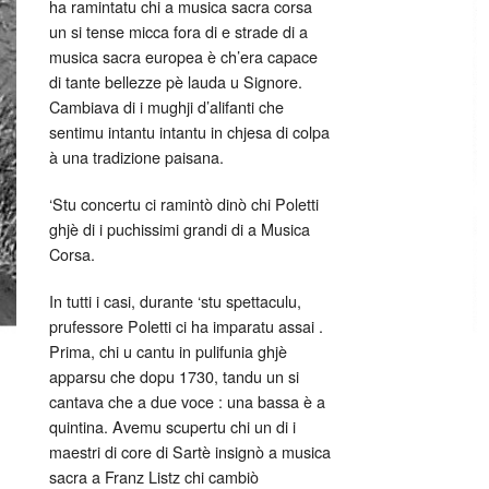
ha ramintatu chi a musica sacra corsa
un si tense micca fora di e strade di a
musica sacra europea è ch’era capace
di tante bellezze pè lauda u Signore.
Cambiava di i mughji d’alifanti che
sentimu intantu intantu in chjesa di colpa
à una tradizione paisana.
‘Stu concertu ci ramintò dinò chi Poletti
ghjè di i puchissimi grandi di a Musica
Corsa.
In tutti i casi, durante ‘stu spettaculu,
prufessore Poletti ci ha imparatu assai .
Prima, chi u cantu in pulifunia ghjè
apparsu che dopu 1730, tandu un si
cantava che a due voce : una bassa è a
quintina. Avemu scupertu chi un di i
maestri di core di Sartè insignò a musica
sacra a Franz Listz chi cambiò