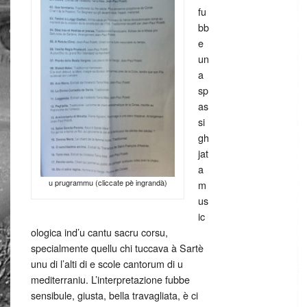
fu
bb
e
un
a
sp
as
si
gh
jat
a
u prugrammu (cliccate pè ingrandà)
m
us
ic
ologica ind’u cantu sacru corsu,
specialmente quellu chi tuccava à Sartè
unu di l’alti di e scole cantorum di u
mediterraniu. L’interpretazione fubbe
sensibule, giusta, bella travagliata, è ci