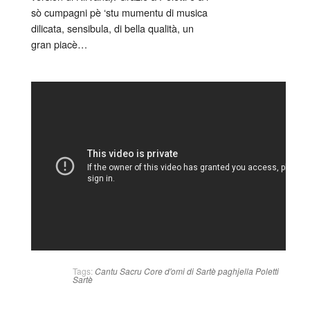
sò cumpagni pè ‘stu mumentu di musica
dilicata, sensibula, di bella qualità, un
gran piacè…
Tags:
Cantu Sacru
Core d'omi di Sartè
paghjella
Poletti
Sartè