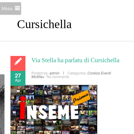
Menu
Cursichella
Via Stella ha parlatu di Cursichella
Posted by:
admin
Categories:
Corsica
Eventi
27
Moltifau
No comments
Apr