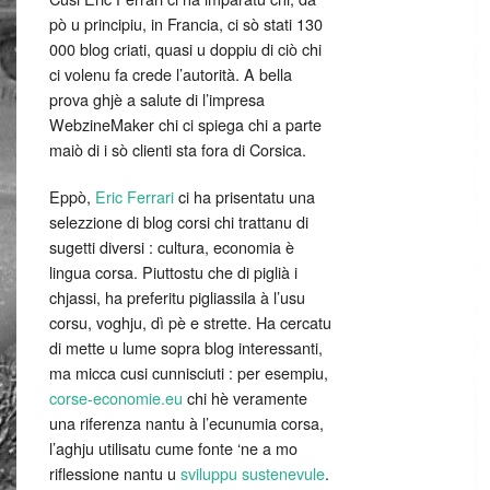
pò u principiu, in Francia, ci sò stati 130
000 blog criati, quasi u doppiu di ciò chi
ci volenu fa crede l’autorità. A bella
prova ghjè a salute di l’impresa
WebzineMaker chi ci spiega chi a parte
maiò di i sò clienti sta fora di Corsica.
Eppò,
Eric Ferrari
ci ha prisentatu una
selezzione di blog corsi chi trattanu di
sugetti diversi : cultura, economia è
lingua corsa. Piuttostu che di piglià i
chjassi, ha preferitu pigliassila à l’usu
corsu, voghju, dì pè e strette. Ha cercatu
di mette u lume sopra blog interessanti,
ma micca cusi cunnisciuti : per esempiu,
corse-economie.eu
chi hè veramente
una riferenza nantu à l’ecunumia corsa,
l’aghju utilisatu cume fonte ‘ne a mo
riflessione nantu u
sviluppu sustenevule
.