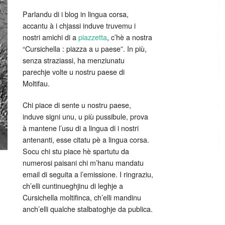
Parlandu di i blog in lingua corsa,
accantu à i chjassi induve truvemu i
nostri amichi di a
piazzetta
, c’hè a nostra
“Cursichella : piazza a u paese”. In più,
senza straziassi, ha menziunatu
parechje volte u nostru paese di
Moltifau.
Chi piace di sente u nostru paese,
induve signi unu, u più pussibule, prova
à mantene l’usu di a lingua di i nostri
antenanti, esse citatu pè a lingua corsa.
Socu chi stu piace hè spartutu da
numerosi paisani chi m’hanu mandatu
email di seguita a l’emissione. I ringraziu,
ch’elli cuntinueghjinu di leghje a
Cursichella moltifinca, ch’elli mandinu
anch’elli qualche stalbatoghje da publica.