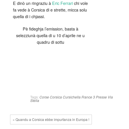
E dinò un ringraziu à
Eric Ferrari
chi vole
fa vede à Corsica di e strette, micca solu
quella di i chjassi.
Pè fideghja l’emission, basta à
selezziunà quella di u 10 d’aprile ne u
quadru di sottu
Tags:
Corse
Corsica
Cursichella
France 3
Presse
Via
Stella
« Quandu a Corsica ebbe impurtanza in Europa !