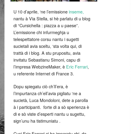
U 10 d’aprile, ‘ne l’emissione
inseme,
nantu à Via Stella, si hè parlatu di u blog
di “Cursichella : piazza a u paese”.
L’emissione chi infurmeghja u
telespettatore corsu nantu i sugetti
sucietali avia sceltu, ‘sta volta qui, di
trattà di i blog. A stu prupositu, avia
invitatu Sebastianu Simoni, capu di
l’impresa WebzineMaker, è
Eric Ferrari
,
u referente Internet di France 3.
Dopu spiegatu ciò ch’ll’era, è
l’impurtanza ch’ell’avia pigliatu ‘ne a
sucietà, Luca Mondoloni, dete a parolla
à i participanti. forte di a sò sperienza è
di e sò viste d’esperti nantu u sugettu,
sign’unu ha tistimuniatu .
Cusi Eric Ferrari ci ha imparatu chi, da