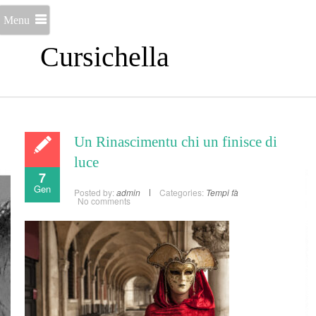
Menu
Cursichella
Un Rinascimentu chi un finisce di
luce
7
Gen
Posted by:
admin
Categories:
Tempi fà
No comments