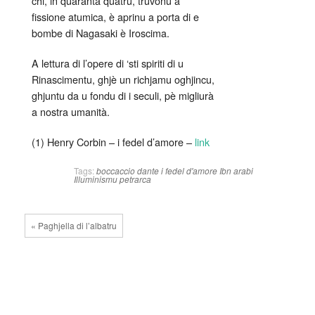
chi, in quaranta quatru, truvonu a
fissione atumica, è aprinu a porta di e
bombe di Nagasaki è Iroscima.
A lettura di l’opere di ‘sti spiriti di u
Rinascimentu, ghjè un richjamu oghjincu,
ghjuntu da u fondu di i seculi, pè migliurà
a nostra umanità.
(1) Henry Corbin – i fedel d’amore –
link
Tags:
boccaccio
dante
i fedel d'amore
Ibn arabi
Illuminismu
petrarca
« Paghjella di l’albatru