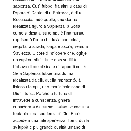
sapienza. Cusì fubbe, frà altri, u casu di
l’opere di Dante, di u Petrarca, è di u
Boccaccio. Indè quelle, una donna
idealizata figurò a Sapienza, a Sofia
cume si dicia à ‘sti tempi, è l’inamuratu
raprisentò l’omu chi duvia camminà,
seguità, a strada, longa è aspra, versu a
Saviezza. U core di ‘st’opere che, oghje,
un capimu più in tutte e so suttilità,
trattava di metafisica è di rapporti cu Diu.
Se a Sapienza fubbe una donna
idealizata da elli, quella raprisentò, à
listessu tempu, una manisfestazione di
Diu in terra. Perchè a furtuna di
intravede a cuniscenza, ghjera
cunsiderata da ‘sti savii taliani, cume una
teufania, una sperienza di Diu. E pè
accede à una tale sperienza, l’omu duvia
sviluppà e più grande qualità umane di