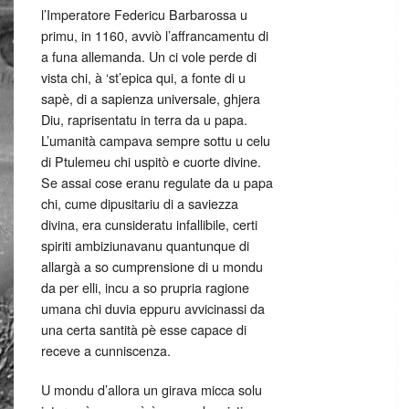
l’Imperatore Federicu Barbarossa u
primu, in 1160, avviò l’affrancamentu di
a funa allemanda. Un ci vole perde di
vista chi, à ‘st’epica qui, a fonte di u
sapè, di a sapienza universale, ghjera
Diu, raprisentatu in terra da u papa.
L’umanità campava sempre sottu u celu
di Ptulemeu chi uspitò e cuorte divine.
Se assai cose eranu regulate da u papa
chi, cume dipusitariu di a saviezza
divina, era cunsideratu infallibile, certi
spiriti ambiziunavanu quantunque di
allargà a so cumprensione di u mondu
da per elli, incu a so prupria ragione
umana chi duvia eppuru avvicinassi da
una certa santità pè esse capace di
receve a cunniscenza.
U mondu d’allora un girava micca solu