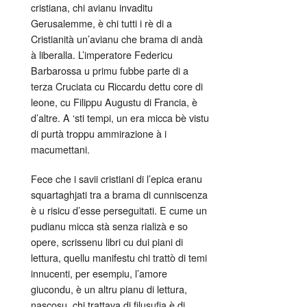
cristiana, chi avianu invaditu
Gerusalemme, è chi tutti i rè di a
Cristianità un’avianu che brama di andà
à liberalla. L’imperatore Federicu
Barbarossa u primu fubbe parte di a
terza Cruciata cu Riccardu dettu core di
leone, cu Filippu Augustu di Francia, è
d’altre. A ‘sti tempi, un era micca bè vistu
di purtà troppu ammirazione à i
macumettani.
Fece che i savii cristiani di l’epica eranu
squartaghjati tra a brama di cunniscenza
è u risicu d’esse perseguitati. E cume un
pudianu micca stà senza rializà e so
opere, scrissenu libri cu dui piani di
lettura, quellu manifestu chi trattò di temi
innucenti, per esempiu, l’amore
giucondu, è un altru pianu di lettura,
nascosu, chi trattava di filusufia è di