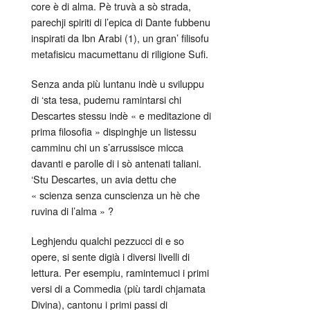
core è di alma. Pè truvà a sò strada,
parechji spiriti di l’epica di Dante fubbenu
inspirati da Ibn Arabi (1), un gran’ filisofu
metafisicu macumettanu di riligione Sufi.
Senza anda più luntanu indè u sviluppu
di ‘sta tesa, pudemu ramintarsi chi
Descartes stessu indè « e meditazione di
prima filosofia » dispinghje un listessu
camminu chi un s’arrussisce micca
davanti e parolle di i sò antenati taliani.
‘Stu Descartes, un avia dettu che
« scienza senza cunscienza un hè che
ruvina di l’alma » ?
Leghjendu qualchi pezzucci di e so
opere, si sente digià i diversi livelli di
lettura. Per esempiu, ramintemuci i primi
versi di a Commedia (più tardi chjamata
Divina), cantonu i primi passi di