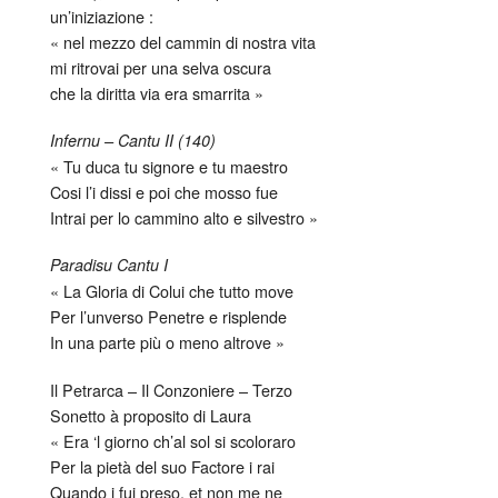
un’iniziazione :
« nel mezzo del cammin di nostra vita
mi ritrovai per una selva oscura
che la diritta via era smarrita »
Infernu – Cantu II (140)
« Tu duca tu signore e tu maestro
Cosi l’i dissi e poi che mosso fue
Intrai per lo cammino alto e silvestro »
Paradisu Cantu I
« La Gloria di Colui che tutto move
Per l’unverso Penetre e risplende
In una parte più o meno altrove »
Il Petrarca – Il Conzoniere – Terzo
Sonetto à proposito di Laura
« Era ‘l giorno ch’al sol si scoloraro
Per la pietà del suo Factore i rai
Quando i fui preso, et non me ne