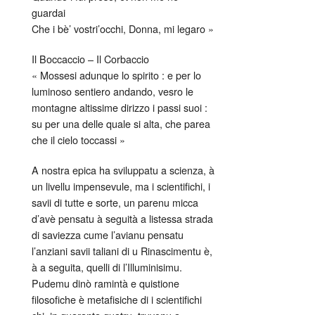
guardai
Che i bè’ vostri’occhi, Donna, mi legaro »
Il Boccaccio – Il Corbaccio
« Mossesi adunque lo spirito : e per lo
luminoso sentiero andando, vesro le
montagne altissime dirizzo i passi suoi :
su per una delle quale si alta, che parea
che il cielo toccassi »
A nostra epica ha sviluppatu a scienza, à
un livellu impensevule, ma i scientifichi, i
savii di tutte e sorte, un parenu micca
d’avè pensatu à seguità a listessa strada
di saviezza cume l’avianu pensatu
l’anziani savii taliani di u Rinascimentu è,
à a seguita, quelli di l’Illuminisimu.
Pudemu dinò ramintà e quistione
filosofiche è metafisiche di i scientifichi