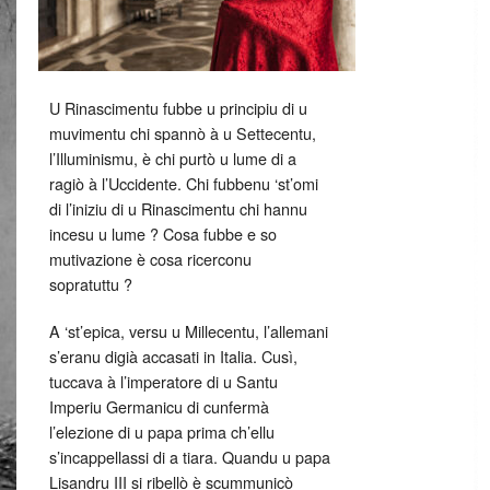
U Rinascimentu fubbe u principiu di u
muvimentu chi spannò à u Settecentu,
l’Illuminismu, è chi purtò u lume di a
ragiò à l’Uccidente. Chi fubbenu ‘st’omi
di l’iniziu di u Rinascimentu chi hannu
incesu u lume ? Cosa fubbe e so
mutivazione è cosa ricerconu
sopratuttu ?
A ‘st’epica, versu u Millecentu, l’allemani
s’eranu digià accasati in Italia. Cusì,
tuccava à l’imperatore di u Santu
Imperiu Germanicu di cunfermà
l’elezione di u papa prima ch’ellu
s’incappellassi di a tiara. Quandu u papa
Lisandru III si ribellò è scummunicò