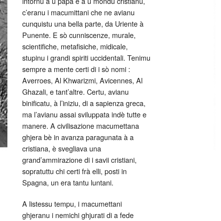
intornu à u papa è à u mondu cristianu,
c’eranu i macumittani che ne avianu
cunquistu una bella parte, da Uriente à
Punente. E sò cunniscenze, murale,
scientifiche, metafisiche, midicale,
stupinu i grandi spiriti uccidentali. Tenimu
sempre a mente certi di i sò nomi :
Averroes, Al Khwarizmi, Avicennes, Al
Ghazali, e tant’altre. Certu, avianu
binificatu, à l’iniziu, di a sapienza greca,
ma l’avianu assai sviluppata indè tutte e
manere. A civilisazione macumettana
ghjera bè in avanza paragunata à a
cristiana, è svegliava una
grand’ammirazione di i savii cristiani,
sopratuttu chi certi frà elli, posti in
Spagna, un era tantu luntani.
A listessu tempu, i macumettani
ghjeranu i nemichi ghjurati di a fede