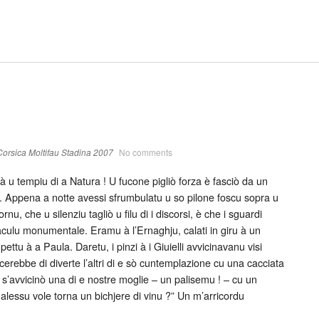
Corsica
Moltifau
Stadina 2007
No comments
 à u tempiu di a Natura ! U fucone pigliò forza è fasciò da un
ti. Appena a notte avessi sfrumbulatu u so pilone foscu sopra u
nu, che u silenziu tagliò u filu di i discorsi, è che i sguardi
taculu monumentale. Eramu à l’Ernaghju, calati in giru à un
ttu à a Paula. Daretu, i pinzi à i Giuielli avvicinavanu visi
scerebbe di diverte l’altri di e sò cuntemplazione cu una cacciata
s’avvicinò una di e nostre moglie – un palisemu ! – cu un
ualessu vole torna un bichjere di vinu ?” Un m’arricordu