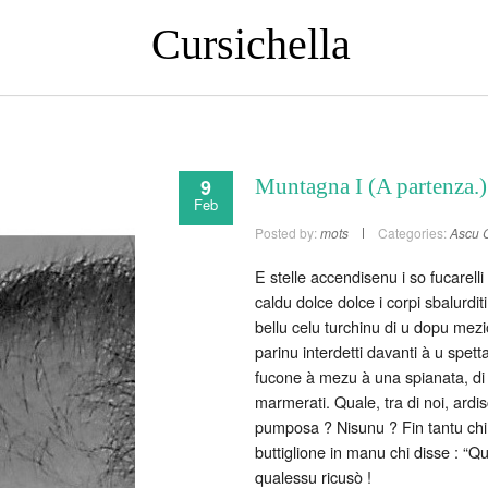
Cursichella
9
Muntagna I (A partenza.)
Feb
Posted by:
mots
Categories:
Ascu
E stelle accendisenu i so fucarelli
caldu dolce dolce i corpi sbalurdi
bellu celu turchinu di u dopu mezior
parinu interdetti davanti à u spet
fucone à mezu à una spianata, di pe
marmerati. Quale, tra di noi, ardi
pumposa ? Nisunu ? Fin tantu chi 
buttiglione in manu chi disse : “Q
qualessu ricusò !