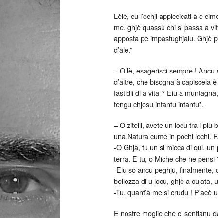
Lèlè, cu l’ochji appiccicati à e cim
me, ghjè quassù chi si passa a vit
apposta pè impastughjalu. Ghjè p
d’ale.”
– O lè, esagerisci sempre ! Ancu s
d’altre, che bisogna à capiscela è 
fastidii di a vita ? Eiu a muntagn
tengu chjosu intantu intantu”.
– O zitelli, avete un locu tra i pi
una Natura cume in pochi lochi. Fate
-O Ghjà, tu un si micca di qui, un p
terra. E tu, o Miche che ne pensi 
-Eiu so ancu peghju, finalmente, 
bellezza di u locu, ghjè a culata, 
-Tu, quant’à me si crudu ! Piacè u
E nostre moglie che ci sentianu d