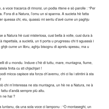
e, a voce tracarca di rimorsi, un podia ritene e sò parolle : “Per
a. Fora di a Natura, l’omu un si spanna. A sucieta hè fatta
er quessa chi, eiu, quassù mi sentu d’avé cume un paghju
e a Natura hè cusi misteriosa, cusi bella à volte, cusi dura à
à rispettala, a sucietà, un ti porta u prugressu chi ti sguassà i
a, ghjè cume un libru, aghju bisognu di aprelu spessu, ma u
ù belli di u mondu. Induve c’hè di tuttu, mare, muntagna, fiume,
la finita cu sti chjachjari !
odi micca capisce sta forza ch’avemu, chi ci lia i stintini à sta
?
ciò chi m’interessa ne sta muntagna, un hè ne a Natura, ne à
u fattu d’andà sempre più altu.
n ne hai ?
a luntanu, da una sola voce ci lamponu : “Ò montaseghi, un